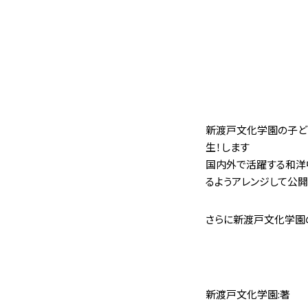
くる場になりました。
うか？
新渡戸文化学園の子ど
生！します
国内外で活躍する和洋
るようアレンジして公開
化学園です。
さらに新渡戸文化学園
。
。
新渡戸文化学園:著