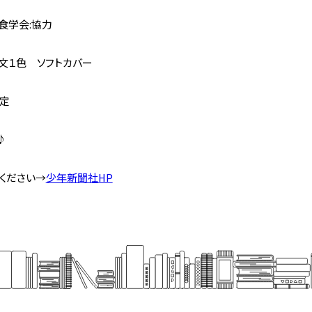
食学会:協力
本文１色 ソフトカバー
予定
♪
ください→
少年新聞社HP