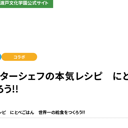
渡戸文化学園
公式サイト
コラボ
】スターシェフの本気レシピ に
う!!
ピ にとべごはん 世界一の給食をつくろう!!