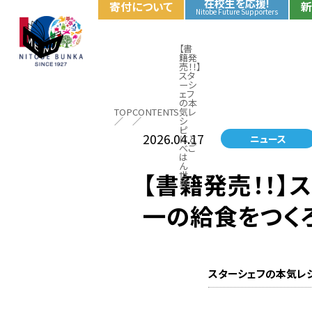
応援する
在校生を応援!
寄付について
新
Nitobe Future Supporters
uture Supporters
【書
、を。
籍発
売！！】
ポータル
スタ
ーシ
ェフ
の本
TOP
CONTENTS
気レ
シ
ピ
2026.04.17
ニュース
にと
べご
は
ん
【書籍発売！！
世
界...
一の給食をつくろ
スターシェフの本気レシ